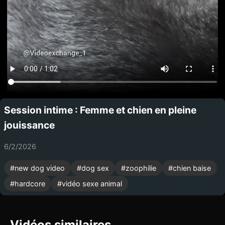
Session intime : Femme et chien en pleine
jouissance
6/2/2026
#
new dog video
#
dog sex
#
zoophilie
#
chien baise
#
hardcore
#
vidéo sexe animal
Vidéos similaires